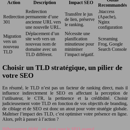
Action
Description
Impact SEO
Recommandés
Redirection
.htaccess
Transfère le jus
Redirection
permanente d’une
(Apache),
de lien, préserve
301
ancienne URL vers
Nginx
le ranking.
une nouvelle URL.
configuration
Déplacement d’un
Nécessite une
Migration
site web vers un
planification
Screaming
vers un
nouveau nom de
minutieuse pour
Frog, Google
nouveau
domaine avec un
minimiser
Search Console
TLD
TLD différent.
l’impact négatif.
Choisir un TLD stratégique, un pilier de
votre SEO
En résumé, le TLD n’est pas un facteur de ranking direct, mais il
influence indirectement le SEO en affectant la perception de
l’utilisateur, le CTR, la pertinence et la crédibilité. Choisir
judicieusement votre TLD en fonction de vos objectifs de branding,
de ciblage et de SEO est donc un atout pour votre stratégie globale.
Maîtriser l’impact des TLD, c’est optimiser votre présence en ligne.
Alors, prêt à passer à l’action ?
Hébergement dédié : un atout pour le SEO avancé