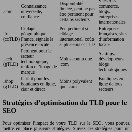
Sites d’e-
Disponibilité
Connaissance
commerce,
limitée, peut ne pas
.com
universelle,
blogs,
être pertinent pour
confiance
entreprises
certains secteurs
internationales
Ciblage
Peu pertinent si
Entreprises
.fr
géographique
ciblage
françaises, sites
(ccTLD)
France, signale la
international, coûts
d’information
présence locale
si plusieurs ccTLD
locale
Pertinent pour le
Startups,
secteur
.tech
Moins connu que
développeurs,
technologique,
(gTLD)
.com
blogs
renforce l’image de
technologiques
marque
Parfait pour les
Boutiques en
.shop
Moins polyvalent
boutiques en ligne,
ligne de tous
(gTLD)
que .com
clair et direct
secteurs
Stratégies d’optimisation du TLD pour le
SEO
Pour optimiser l’impact de votre TLD sur le SEO, vous pouvez
mettre en place plusieurs stratégies. Suivez ces stratégies pour un