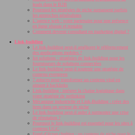
leads dans le B2B
Pourquoi les stratégies de niche surpassent parfois
les approches généralistes
L’agence web : votre partenaire pour une présence
en ligne réussie et rentable
Comment devenir consultant en marketing digital ?
Link-building
Le link-building peut-il améliorer le référencement
des applications mobiles ?
Iot solutions : stratégies de link-building pour les
fournisseurs de solutions connectées
Le link-building peut-il soutenir une stratégie de
contenu evergreen
7 astuces pour transformer un contenu viral en
aimant à backlinks
Link-building : intégrer la chaine logistique dans
votre stratégie de netlinking
Mécanique industrielle et Link-Building : créer des
liens dans un secteur de niche
Le link-building peut-il aider à surmonter une crise
de réputation ?
Pourquoi le link-building est essentiel pour les sites à
contenu UGC
Fond d’écran chrétien : un contenu de niche pour le