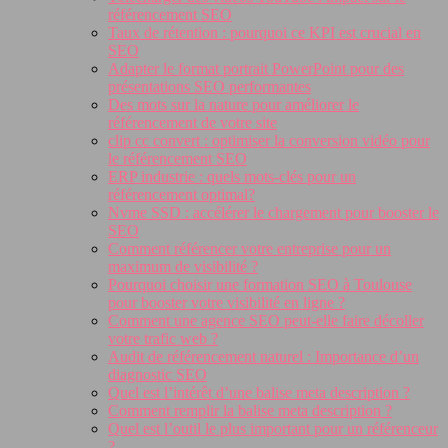
référencement SEO
Taux de rétention : pourquoi ce KPI est crucial en
SEO
Adapter le format portrait PowerPoint pour des
présentations SEO performantes
Des mots sur la nature pour améliorer le
référencement de votre site
clip cc convert : optimiser la conversion vidéo pour
le référencement SEO
ERP industrie : quels mots-clés pour un
référencement optimal?
Nvme SSD : accélérer le chargement pour booster le
SEO
Comment référencer votre entreprise pour un
maximum de visibilité ?
Pourquoi choisir une formation SEO à Toulouse
pour booster votre visibilité en ligne ?
Comment une agence SEO peut-elle faire décoller
votre trafic web ?
Audit de référencement naturel : Importance d’un
diagnostic SEO
Quel est l’intérêt d’une balise meta description ?
Comment remplir la balise meta description ?
Quel est l’outil le plus important pour un référenceur
?