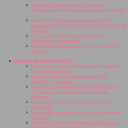
Quelle est la première étape du processus
d’optimisation du référencement pour votre site web
?
Quel est l’effet des contenus dupliqués sur le
positionnement d’un site internet dans les moteurs de
recherche ?
Quel le rôle des titres balise title dans le
référencement naturel SEO ?
Quelle doit être la première étape d’un plan SEO
structuré ?
Stratégies de conversion et UX
Client centric : pourquoi cette approche transforme
la conversion digitale
Webmaster outils : lesquels privilégier pour
optimiser la conversion ?
E-sign iOS : comment faciliter l’authentification
électronique pour une meilleure expérience
utilisateur ?
La relation clients à l’ère du digital : défis et
opportunités
Dessiner les expressions du visage pour humaniser
vos visuels
Accueillir le client : les meilleures pratiques pour
optimiser l’onboarding digital