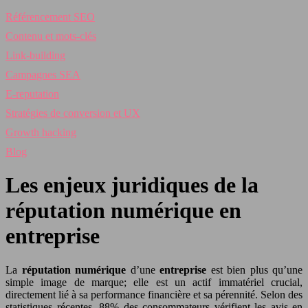
Référencement SEO
Contenu et mots-clés
Link-building
Campagnes SEA
E-reputation
Stratégies de conversion et UX
Growth hacking
Blog
Les enjeux juridiques de la
réputation numérique en
entreprise
La
réputation numérique
d’une
entreprise
est bien plus qu’une
simple image de marque; elle est un actif immatériel crucial,
directement lié à sa performance financière et sa pérennité. Selon des
statistiques récentes, 88% des consommateurs vérifient les avis en